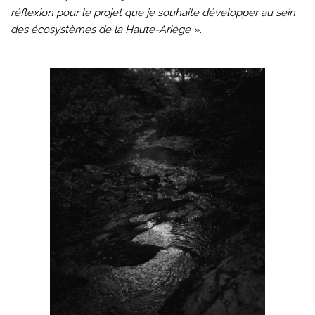
réflexion pour le projet que je souhaite développer au sein
des écosystèmes de la Haute-Ariège »
.